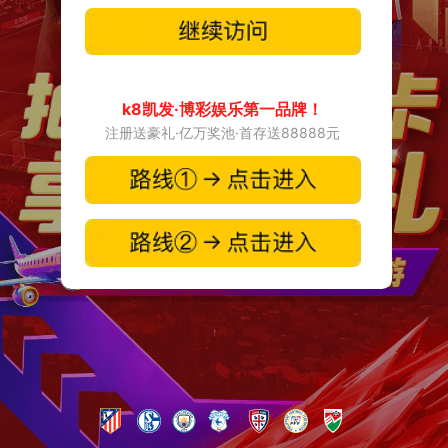
k8凯发·博彩娱乐第一品牌！
注册送豪礼·亿万奖池·首存送88888元