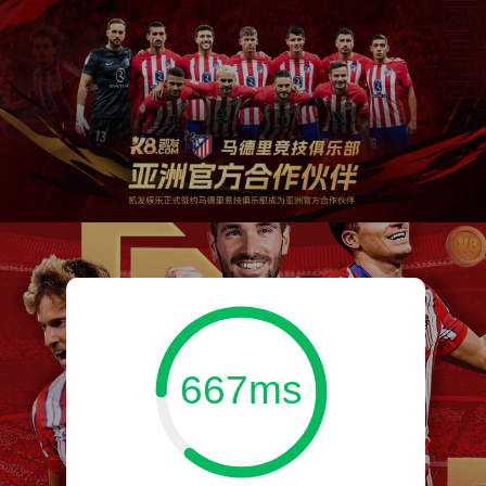
667ms